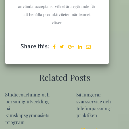
användaracceptans, vilket är avgörande för
att behålla produktiviteten när teamet
växer.
Share this:
Related Posts
Studiecoachning och
Så fungerar
personlig utveckling
svarsservice och
på
telefonpassning i
Kunskapsgymnasiets
praktiken
program