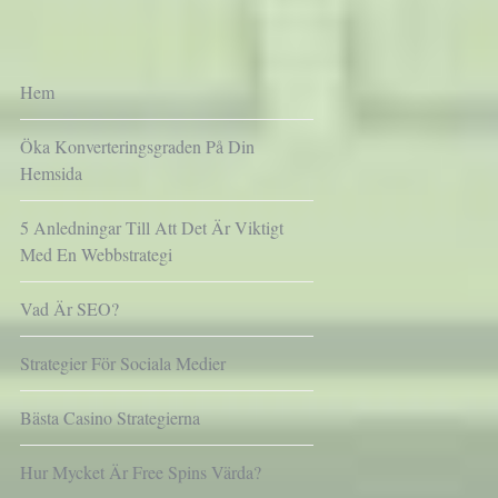
Hem
Öka Konverteringsgraden På Din
Hemsida
5 Anledningar Till Att Det Är Viktigt
Med En Webbstrategi
Vad Är SEO?
Strategier För Sociala Medier
Bästa Casino Strategierna
Hur Mycket Är Free Spins Värda?