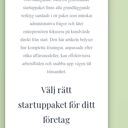
o
startuppaket finns alla grundläggande
r
verktyg samlade i ett paket som minskar
s
administrativa frågor och låter
k
a
entreprenören fokusera på kundvärde
k
direkt från start. Den här artikeln belyser
o
hur kompletta lösningar, anpassade efter
m
p
olika affärsmodeller, kan effektivisera
l
arbetsflöden och snabba upp vägen till
e
lönsamhet.
t
t
a
Välj rätt
s
t
a
startuppaket för ditt
r
t
företag
u
p