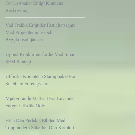
För Lastpallar Enligt Kundens
Beskrivning
Vad Frakka Erbjuder Fastighetsägare
Med Projektledning Och
Byggkonsulttjänster
Uppnå Konkurrensfördel Med Smart
SEM Strategi
Utforska Kompletta Startuppaket För
Snabbare Företagsstart
Mjukgörande Mattvätt För Levande
Färger I Textila Golv
Hitta Den Perfekta Elbilen Med
Toppmodern Säkerhet Och Komfort