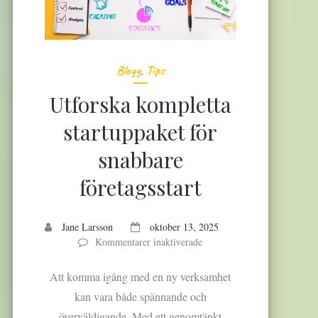
Blogg
,
Tips
Utforska kompletta
startuppaket för
snabbare
företagsstart
Jane Larsson
oktober 13, 2025
Kommentarer inaktiverade
f
ö
r
Att komma igång med en ny verksamhet
U
kan vara både spännande och
t
överväldigande. Med ett genomtänkt
f