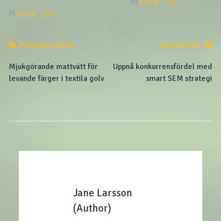
In
Blogg
,
Tips
In
Blogg
,
Tips
Previous Article
Next Article
Mjukgörande mattvätt för
Uppnå konkurrensfördel med
levande färger i textila golv
smart SEM strategi
Jane Larsson
(Author)