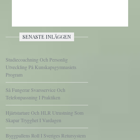
SENASTE INLÄGGEN
Studiecoachning Och Personlig
Utveckling På Kunskapsgymnasiets
Program
Så Fungerar Svarsservice Och
Telefonpassning I Praktiken
Hjärtstartare Och HLR Utrustning Som
Skapar Trygghet I Vardagen
Byggpallens Roll I Sveriges Retursystem