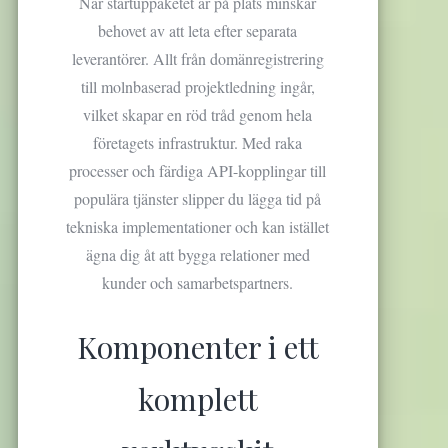
När startuppaketet är på plats minskar
a
g
behovet av att leta efter separata
s
leverantörer. Allt från domänregistrering
s
till molnbaserad projektledning ingår,
t
a
vilket skapar en röd tråd genom hela
r
företagets infrastruktur. Med raka
t
processer och färdiga API-kopplingar till
populära tjänster slipper du lägga tid på
tekniska implementationer och kan istället
ägna dig åt att bygga relationer med
kunder och samarbetspartners.
Komponenter i ett
komplett