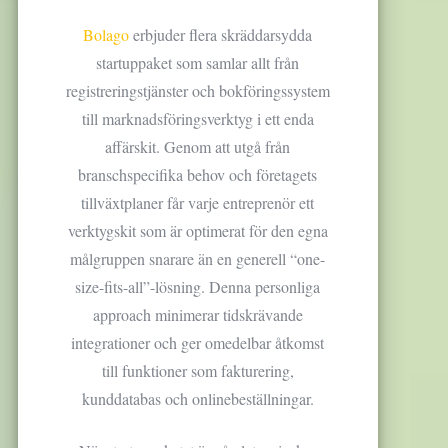
p
a
Bolago
erbjuder flera skräddarsydda
k
startuppaket som samlar allt från
e
registreringstjänster och bokföringssystem
t
f
till marknadsföringsverktyg i ett enda
ö
affärskit. Genom att utgå från
r
branschspecifika behov och företagets
s
n
tillväxtplaner får varje entreprenör ett
a
verktygskit som är optimerat för den egna
b
målgruppen snarare än en generell “one-
b
a
size-fits-all”-lösning. Denna personliga
r
approach minimerar tidskrävande
e
integrationer och ger omedelbar åtkomst
f
ö
till funktioner som fakturering,
r
kunddatabas och onlinebeställningar.
e
t