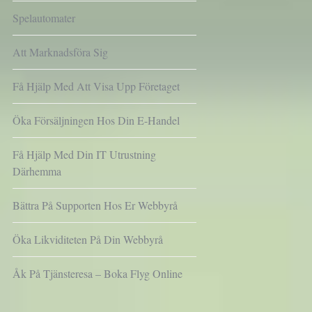
Spelautomater
Att Marknadsföra Sig
Få Hjälp Med Att Visa Upp Företaget
Öka Försäljningen Hos Din E-Handel
Få Hjälp Med Din IT Utrustning
Därhemma
Bättra På Supporten Hos Er Webbyrå
Öka Likviditeten På Din Webbyrå
Åk På Tjänsteresa – Boka Flyg Online