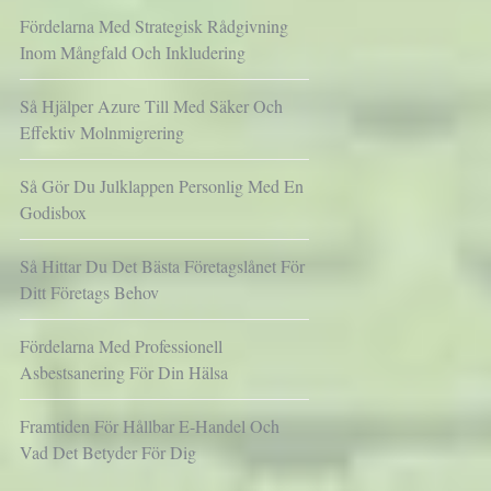
Fördelarna Med Strategisk Rådgivning
Inom Mångfald Och Inkludering
Så Hjälper Azure Till Med Säker Och
Effektiv Molnmigrering
Så Gör Du Julklappen Personlig Med En
Godisbox
Så Hittar Du Det Bästa Företagslånet För
Ditt Företags Behov
Fördelarna Med Professionell
Asbestsanering För Din Hälsa
Framtiden För Hållbar E-Handel Och
Vad Det Betyder För Dig