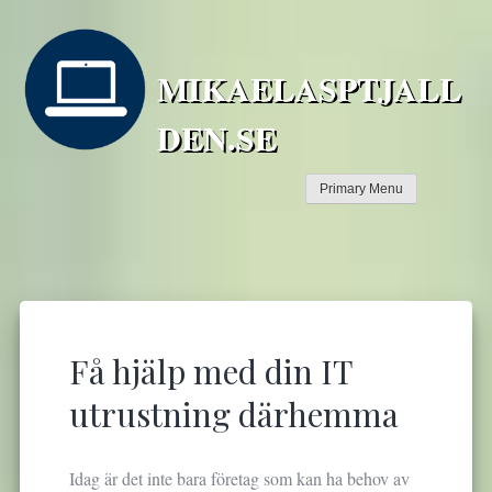
S
k
i
MIKAELASPTJALL
p
t
DEN.SE
o
c
Primary Menu
o
n
t
e
n
t
Få hjälp med din IT
utrustning därhemma
Idag är det inte bara företag som kan ha behov av