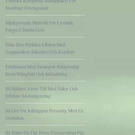
Utforska Kompletta Startuppaket För
Snabbare Företagsstart
Mjukgörande Mattvätt För Levande
Färger I Textila Golv
Hitta Den Perfekta Elbilen Med
Toppmodern Säkerhet Och Komfort
Fördelarna Med Strategisk Rådgivning
Inom Mångfald Och Inkludering
Så Hjälper Azure Till Med Säker Och
Effektiv Molnmigrering
Så Gör Du Julklappen Personlig Med En
Godisbox
Så Hittar Du Det Bästa Företagslånet För