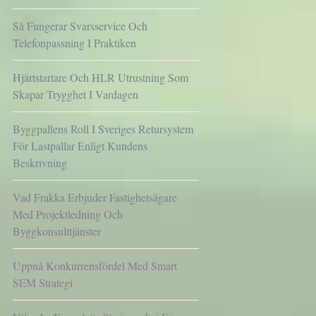
Så Fungerar Svarsservice Och
Telefonpassning I Praktiken
Hjärtstartare Och HLR Utrustning Som
Skapar Trygghet I Vardagen
Byggpallens Roll I Sveriges Retursystem
För Lastpallar Enligt Kundens
Beskrivning
Vad Frakka Erbjuder Fastighetsägare
Med Projektledning Och
Byggkonsulttjänster
Uppnå Konkurrensfördel Med Smart
SEM Strategi