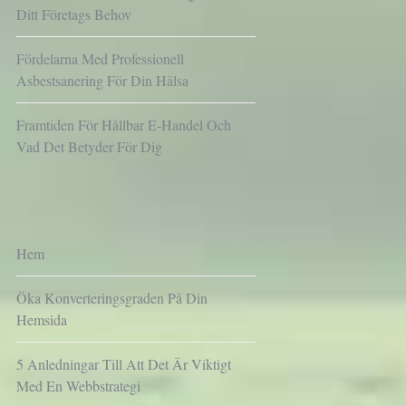
Ditt Företags Behov
Fördelarna Med Professionell
Asbestsanering För Din Hälsa
Framtiden För Hållbar E-Handel Och
Vad Det Betyder För Dig
Hem
Öka Konverteringsgraden På Din
Hemsida
5 Anledningar Till Att Det Är Viktigt
Med En Webbstrategi