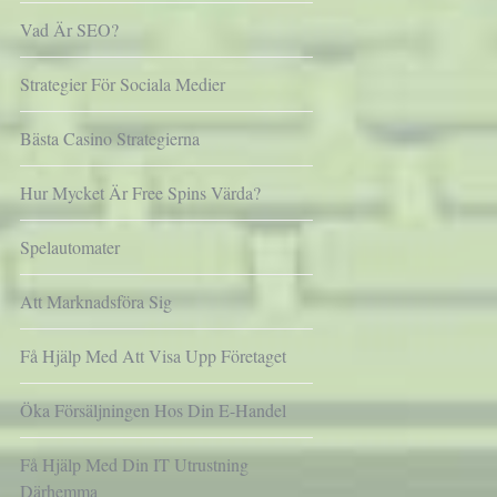
Vad Är SEO?
Strategier För Sociala Medier
Bästa Casino Strategierna
Hur Mycket Är Free Spins Värda?
Spelautomater
Att Marknadsföra Sig
Få Hjälp Med Att Visa Upp Företaget
Öka Försäljningen Hos Din E-Handel
Få Hjälp Med Din IT Utrustning
Därhemma